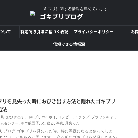
ゴキブリに関する情報を集めています
ゴキブリブログ
ついて
特定商取引法に基づく表記
プライバシーポリシー
お
信頼できる情報源
ブリを見失った時におびき出す方法と隠れたゴキブリ
処法
0均
,
おびき出す
,
ゴキブリホイホイ
,
コンビニ
,
トラップ
,
ブラックキャッ
ームセンター
,
ホウ酸団子
,
光
,
寝る
,
深夜
,
見失った
リブログ ゴキブリを見失った時、特に深夜になると焦ってしま
れないこともあると思います。 寝る前にゴキブリを発見したもの