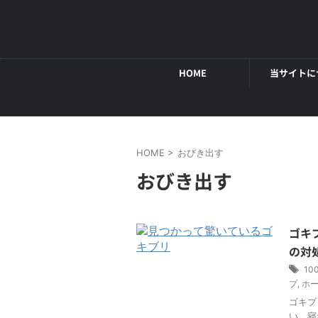
HOME
当サイトに
HOME
>
おびき出す
おびき出す
ゴキ
の対
10
プ
,
ホ
ゴキブ
い、寝