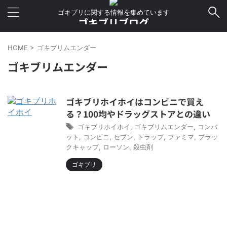
ゴキブリに関する情報を集めています
ゴキブリブログ
HOME
>
ゴキブリムエンダー
ゴキブリムエンダー
ゴキブリホイホイはコンビニで買え
る？100均やドラッグストアとの違い
ゴキブリホイホイ
,
ゴキブリムエンダー
,
コンバ
ット
,
コンビニ
,
セブン
,
トラップ
,
ファミマ
,
ブラッ
クキャップ
,
ローソン
,
殺虫剤
ゴキブリ