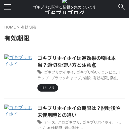
ゴキブリに関する情報を集めています
ゴキブリブログ
HOME
>
有効期限
有効期限
ゴキブリホイホイは逆効果の噂は本
当？適切な使い方と注意点
ゴキブリホイホイ
,
ゴキブリ怖い
,
コンビニ
,
ト
ラップ
,
ブラックキャップ
,
値段
,
有効期限
,
防虫
ゴキブリ
ゴキブリホイホイの期限は？開封後や
未使用時との違い
アース
,
クロゴキブリ
,
ゴキブリホイホイ
,
トラ
ップ
,
有効期限
,
殺虫剤ナシ