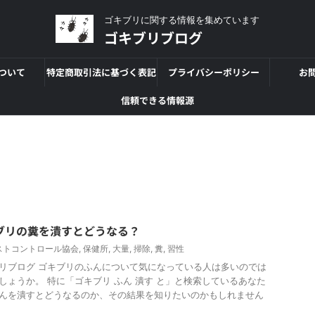
ゴキブリに関する情報を集めています
ゴキブリブログ
ついて
特定商取引法に基づく表記
プライバシーポリシー
お
信頼できる情報源
ブリの糞を潰すとどうなる？
ストコントロール協会
,
保健所
,
大量
,
掃除
,
糞
,
習性
リブログ ゴキブリのふんについて気になっている人は多いのでは
しょうか。 特に「ゴキブリ ふん 潰す と」と検索しているあなた
んを潰すとどうなるのか、その結果を知りたいのかもしれません