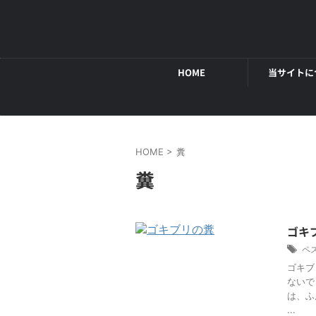
HOME
当サイトに
HOME
>
糞
糞
ゴキ
ペ
ゴキブ
ないで
は、ふ
...