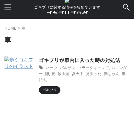
ゴキブリに関する情報を集めています
ゴキブリブログ
HOME
>
車
車
ゴキブリが車内に入った時の対処法
ハーブ
,
バルサン
,
ブラックキャップ
,
ムエンダ
ー
,
卵
,
夏
,
殺虫剤
,
炎天下
,
見失った
,
赤ちゃん
,
車
,
防虫
ゴキブリ